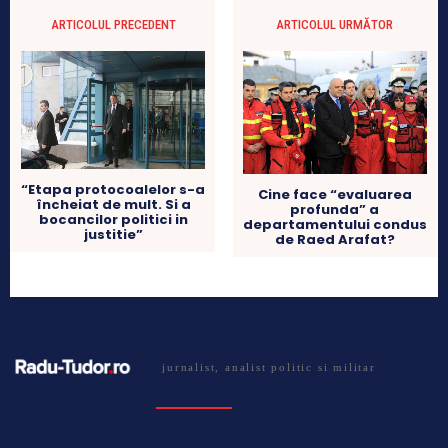
ARTICOLUL PRECEDENT
ARTICOLUL URMĂTOR
“Etapa protocoalelor s-a
Cine face “evaluarea
încheiat de mult. Si a
profunda” a
bocancilor politici in
departamentului condus
justitie”
de Raed Arafat?
jurnalist, analist politic si militar