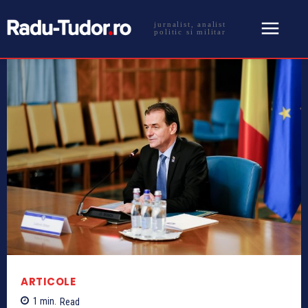
jurnalist, analist
politic si militar
ARTICOLE
1
min.
Read