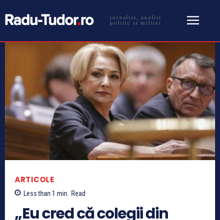
jurnalist, analist
politic si militar
ARTICOLE
Less than 1
min.
Read
„Eu cred că colegii din