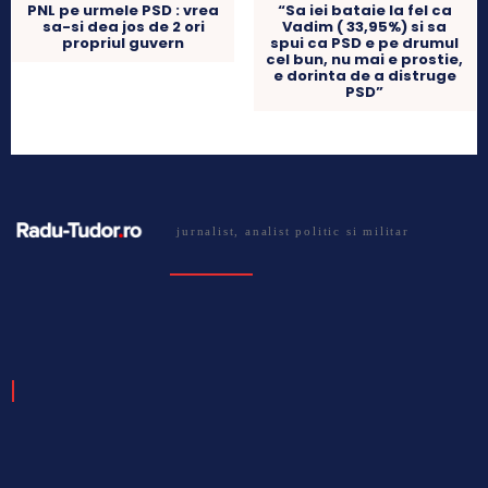
“Sa iei bataie la fel ca
PNL pe urmele PSD : vrea
Vadim ( 33,95%) si sa
sa-si dea jos de 2 ori
spui ca PSD e pe drumul
propriul guvern
cel bun, nu mai e prostie,
e dorinta de a distruge
PSD”
jurnalist, analist politic si militar