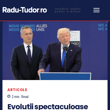
jurnalist, analist
politic si militar
ARTICOLE
2
min.
Read
Evolutii spectaculoase