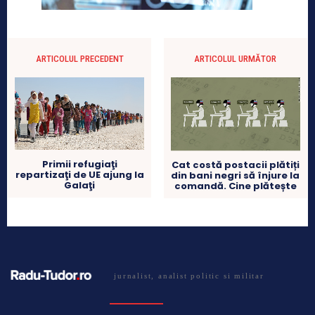
ARTICOLUL PRECEDENT
ARTICOLUL URMĂTOR
Primii refugiaţi
Cat costă postacii plătiți
repartizaţi de UE ajung la
din bani negri să înjure la
Galaţi
comandă. Cine plătește
jurnalist, analist politic si militar