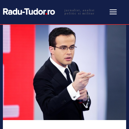
jurnalist, analist
politic si militar