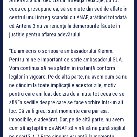
Antena 3 a luat decizia ca întreaga redacție, cu tot
ceea ce presupune ea, să se mute din sediile aflate în
centrul unui întreg scandal cu ANAF, arătând totodată
că Antena 3 nu va renunța la demersurile făcute în
justiție pentru aflarea adevărului.
”Eu am scris o scrisoare ambasadorului Klemm.
Pentru mine e important ce scrie ambasadorul SUA.
Vom continua să ne apărăm în instanță conform
legilor în vigoare. Pe de altă parte, nu avem cum să nu
ne gândim la toate implicațiile acestor zile, motiv
pentru care am luat decizia de a muta tot ceea ce se
află în sediile despre care se face vorbire într-un alt
loc. Că va fi greu, sunt momente care par așa,
imposibile, e adevărat. Dar, pe de altă parte, nu avem
cum să așteptăm ca ANAF să vină să ne pună sigiliul
pe poartă. (…) Este singura variantă la momentul