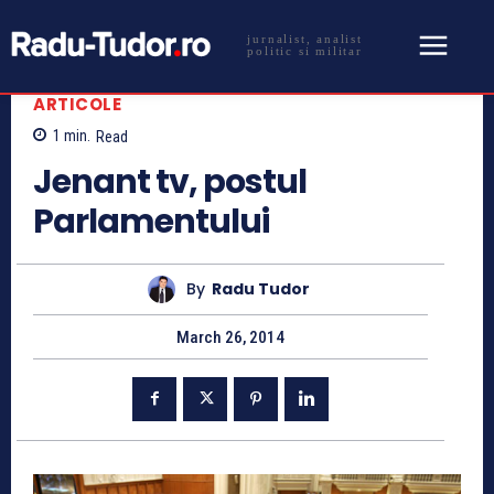
jurnalist, analist
politic si militar
ARTICOLE
1
min.
Read
Jenant tv, postul
Parlamentului
By
Radu Tudor
March 26, 2014