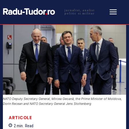
jurnalist, analist
politic si militar
NATO Deputy Secretary General, Mircea Geoană, the Prime Minister of Moldova,
Dorin Recean and NATO Secretary General Jens Stoltenberg
ARTICOLE
2
min.
Read