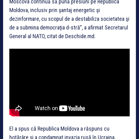
Moscova continuă să pună presiuni pe Republica
Moldova, inclusiv prin şantaj energetic şi
dezinformare, cu scopul de a destabiliza societatea şi
de a submina democraţia d-stră”, a afirmat Secretarul
General al NATO, citat de Deschide.md.
El a spus că Republica Moldova a răspuns cu
hotărâre şi a condamnat invazia rusă în Ucraina,