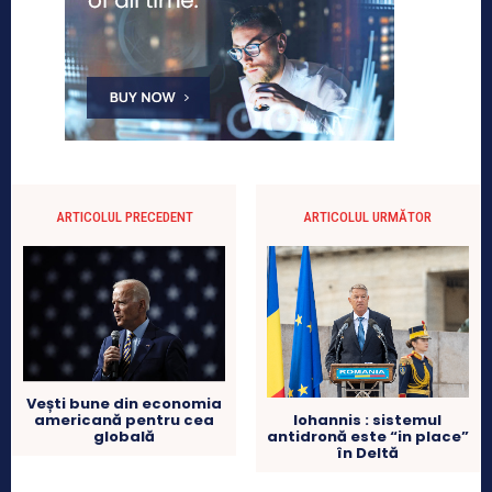
ARTICOLUL PRECEDENT
ARTICOLUL URMĂTOR
Vești bune din economia
americană pentru cea
Iohannis : sistemul
globală
antidronă este “in place”
în Deltă