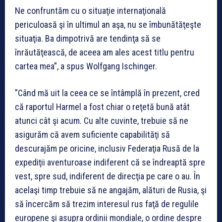
Ne confruntăm cu o situaţie internaţională
periculoasă şi în ultimul an aşa, nu se îmbunătăţeşte
situaţia. Ba dimpotrivă are tendinţa să se
înrăutăţească, de aceea am ales acest titlu pentru
cartea mea”, a spus Wolfgang Ischinger.
”Când mă uit la ceea ce se întâmplă în prezent, cred
că raportul Harmel a fost chiar o reţetă bună atât
atunci cât şi acum. Cu alte cuvinte, trebuie să ne
asigurăm că avem suficiente capabilităţi să
descurajăm pe oricine, inclusiv Federaţia Rusă de la
expediţii aventuroase indiferent că se îndreaptă spre
vest, spre sud, indiferent de direcţia pe care o au. În
acelaşi timp trebuie să ne angajăm, alături de Rusia, şi
să încercăm să trezim interesul rus faţă de regulile
europene şi asupra ordinii mondiale, o ordine despre