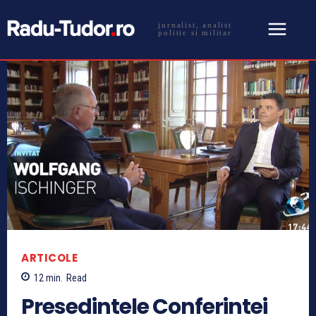
jurnalist, analist
politic si militar
ARTICOLE
12
min.
Read
Presedintele Conferintei