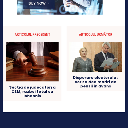
ARTICOLUL PRECEDENT
ARTICOLUL URMĂTOR
Disperare electorala :
vor sa dea mariri de
pensii in avans
Sectia de judecatori a
CSM, razboi total cu
Iohannis