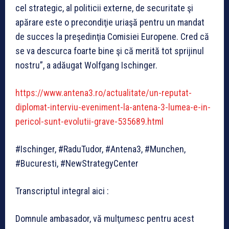
cel strategic, al politicii externe, de securitate şi
apărare este o precondiţie uriaşă pentru un mandat
de succes la preşedinţia Comisiei Europene. Cred că
se va descurca foarte bine şi că merită tot sprijinul
nostru”, a adăugat Wolfgang Ischinger.
https://www.antena3.ro/actualitate/un-reputat-
diplomat-interviu-eveniment-la-antena-3-lumea-e-in-
pericol-sunt-evolutii-grave-535689.html
#Ischinger, #RaduTudor, #Antena3, #Munchen,
#Bucuresti, #NewStrategyCenter
Transcriptul integral aici :
Domnule ambasador, vă mulţumesc pentru acest