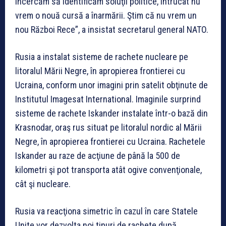
încercăm să identificăm soluţii politice, întrucât nu
vrem o nouă cursă a înarmării. Ştim că nu vrem un
nou Război Rece”, a insistat secretarul general NATO.
Rusia a instalat sisteme de rachete nucleare pe
litoralul Mării Negre, în apropierea frontierei cu
Ucraina, conform unor imagini prin satelit obţinute de
Institutul Imagesat International. Imaginile surprind
sisteme de rachete Iskander instalate într-o bază din
Krasnodar, oraş rus situat pe litoralul nordic al Mării
Negre, în apropierea frontierei cu Ucraina. Rachetele
Iskander au raze de acţiune de până la 500 de
kilometri şi pot transporta atât ogive convenţionale,
cât şi nucleare.
Rusia va reacţiona simetric în cazul în care Statele
Unite vor dezvolta noi tipuri de rachete după