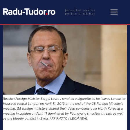
jurnalist, analist
politic si militar
Russian Foreign Minister Sergei Lavrov smokes a cigarette as he leaves Lancaster
House in central London on April 11, 2013 at the end of the G8 Foreign Minister's
meeting. G8 foreign ministers shared their deep concerns over North Korea at a
meeting in London on April 11 dominated by Pyongyang's nuclear threats as well
as the bloody conflict in Syria. AFP PHOTO / LEON NEAL