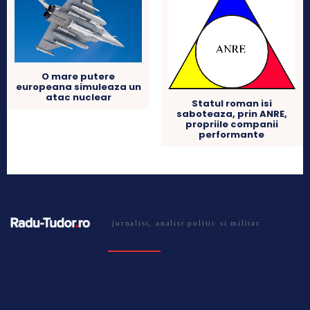
O mare putere
europeana simuleaza un
atac nuclear
Statul roman isi
saboteaza, prin ANRE,
propriile companii
performante
jurnalist, analist politic si militar