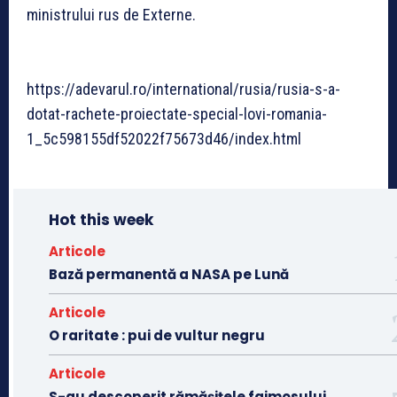
ministrului rus de Externe.
https://adevarul.ro/international/rusia/rusia-s-a-
dotat-rachete-proiectate-special-lovi-romania-
1_5c598155df52022f75673d46/index.html
Hot this week
Articole
Bază permanentă a NASA pe Lună
Articole
O raritate : pui de vultur negru
Articole
S-au descoperit rămășițele faimosului