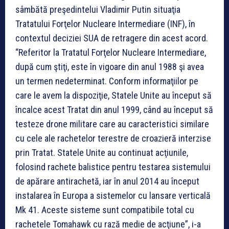
sâmbătă preşedintelui Vladimir Putin situaţia
Tratatului Forţelor Nucleare Intermediare (INF), în
contextul deciziei SUA de retragere din acest acord.
“Referitor la Tratatul Forţelor Nucleare Intermediare,
după cum ştiţi, este în vigoare din anul 1988 şi avea
un termen nedeterminat. Conform informaţiilor pe
care le avem la dispoziţie, Statele Unite au început să
încalce acest Tratat din anul 1999, când au început să
testeze drone militare care au caracteristici similare
cu cele ale rachetelor terestre de croazieră interzise
prin Tratat. Statele Unite au continuat acţiunile,
folosind rachete balistice pentru testarea sistemului
de apărare antirachetă, iar în anul 2014 au început
instalarea în Europa a sistemelor cu lansare verticală
Mk 41. Aceste sisteme sunt compatibile total cu
rachetele Tomahawk cu rază medie de acţiune”, i-a