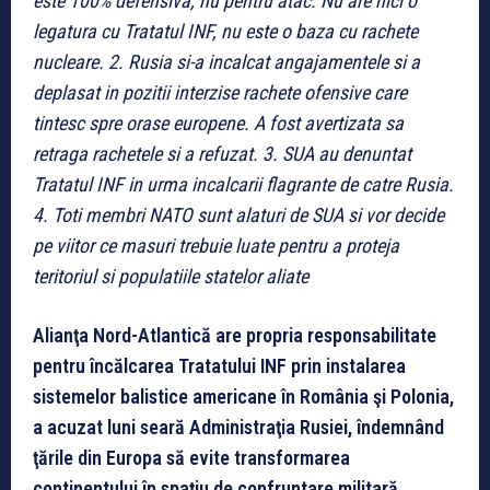
este 100% defensiva, nu pentru atac. Nu are nici o
legatura cu Tratatul INF, nu este o baza cu rachete
nucleare. 2. Rusia si-a incalcat angajamentele si a
deplasat in pozitii interzise rachete ofensive care
tintesc spre orase europene. A fost avertizata sa
retraga rachetele si a refuzat. 3. SUA au denuntat
Tratatul INF in urma incalcarii flagrante de catre Rusia.
4. Toti membri NATO sunt alaturi de SUA si vor decide
pe viitor ce masuri trebuie luate pentru a proteja
teritoriul si populatiile statelor aliate
Alianţa Nord-Atlantică are propria responsabilitate
pentru încălcarea Tratatului INF prin instalarea
sistemelor balistice americane în România şi Polonia,
a acuzat luni seară Administraţia Rusiei, îndemnând
ţările din Europa să evite transformarea
continentului în spaţiu de confruntare militară.