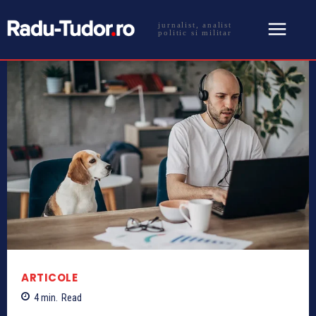
jurnalist, analist
politic si militar
ARTICOLE
4
min.
Read