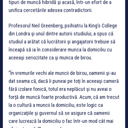
tipuri de muncă hibridă şi acasă, într-un efort de a
unifica cercetările adesea contradictorii.
Profesorul Neil Greenberg, psihiatru la King’s College
din Londra şi unul dintre autorii studiului, a spus că
studiul a arătat că lucrătorii şi angajatorii trebuie să
înceapă să ia în considerare munca la domiciliu cu
aceeaşi seriozitate ca şi munca de birou.
”În vremurile vechi ale muncii de birou, oamenii şi-au
dat seama că, dacă îi puneai pe toţi în aceeaşi cameră
fără izolare fonică, totul era neplăcut şi nu aveai o
forţă de muncă foarte productivă. Acum, că am trecut
la o cultură a muncii la domiciliu, este logic ca
organizaţiile şi guvernul să se asigure că oamenii
care lucrează la domiciliu o fac într-un mod cât mai