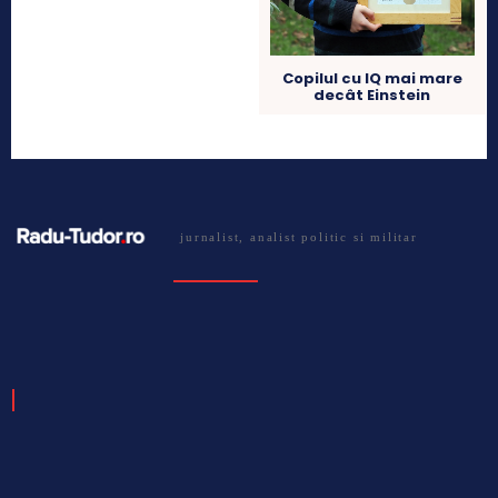
Copilul cu IQ mai mare
decât Einstein
jurnalist, analist politic si militar