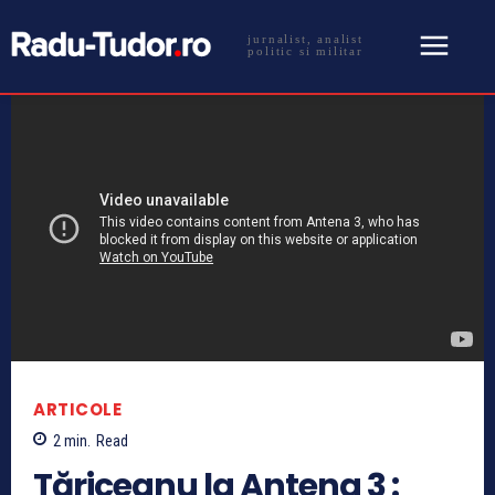
jurnalist, analist
politic si militar
ARTICOLE
2
min.
Read
Tăriceanu la Antena 3 :