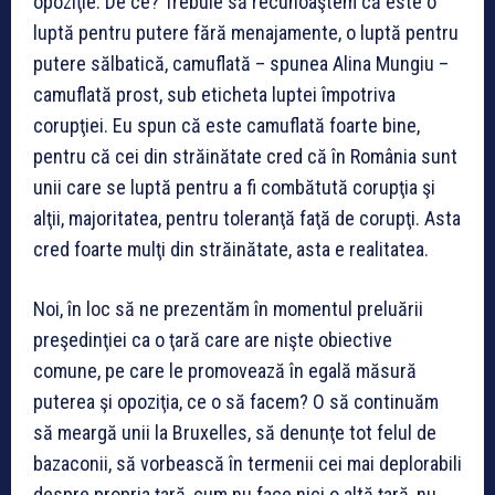
opoziţie. De ce? Trebuie să recunoaştem că este o
luptă pentru putere fără menajamente, o luptă pentru
putere sălbatică, camuflată – spunea Alina Mungiu –
camuflată prost, sub eticheta luptei împotriva
corupţiei. Eu spun că este camuflată foarte bine,
pentru că cei din străinătate cred că în România sunt
unii care se luptă pentru a fi combătută corupţia şi
alţii, majoritatea, pentru toleranţă faţă de corupţi. Asta
cred foarte mulţi din străinătate, asta e realitatea.
Noi, în loc să ne prezentăm în momentul preluării
preşedinţiei ca o ţară care are nişte obiective
comune, pe care le promovează în egală măsură
puterea şi opoziţia, ce o să facem? O să continuăm
să meargă unii la Bruxelles, să denunţe tot felul de
bazaconii, să vorbească în termenii cei mai deplorabili
despre propria ţară, cum nu face nici o altă ţară, nu