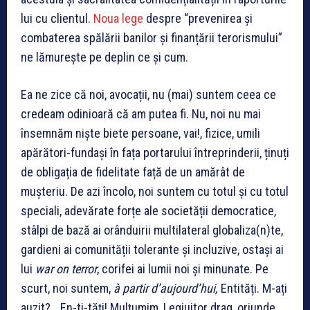
lui cu clientul.
Noua lege
despre “prevenirea și
combaterea spălării banilor și finanțării terorismului”
ne lămurește pe deplin ce și cum.
Ea ne zice că noi, avocații, nu (mai) suntem ceea ce
credeam odinioară că am putea fi. Nu, noi nu mai
însemnăm niște biete persoane, vai!, fizice, umili
apărători-fundași în fața portarului întreprinderii, ținuți
de obligația de fidelitate față de un amărât de
mușteriu. De azi încolo, noi suntem cu totul și cu totul
speciali, adevărate forțe ale societății democratice,
stâlpi de bază ai orânduirii multilateral globaliza(n)te,
gardieni ai comunității tolerante și incluzive, ostași ai
lui
war on terror
, corifei ai lumii noi și minunate. Pe
scurt, noi suntem,
à partir d’aujourd’hui,
Entități. M-ați
auzit?… En-ti-tăți! Mulțumim, Legiuitor drag, oriunde