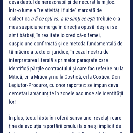
ceva destul de nerezonabil și de necurat la mijloc.
Într-o lume a “relativității fluide” marcată de
dialectica
a fi ce ești vs. a te simți ce ești
, trebuie c-a
mea suspiciune merge în direcția opusă: deși ei se
simt bărbați, în realitate io cred că-s femei,
suspiciune confirmată și de metoda fundamentală de
tălmăcire a textelor juridice, în cazul nostru de
interpretarea literală a primelor paragrafe care
identifică părțile contractului și care fac referire
nu
la
Mitică, ci la Mitica și
nu
la Costică, ci la Costica. Don
Legiutor-Procuror, cu onor raportez: se impun ceva
cercetări amănunțite în zonele ascunse ale identității
lor!
În plus, textul ăsta îmi oferă șansa unei revelații care
ține de evoluția raportării omului la sine și implicit de