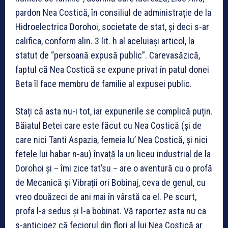
pardon Nea Costică, în consiliul de administrație de la
Hidroelectrica Dorohoi, societate de stat, și deci s-ar
califica, conform alin. 3 lit. h al aceluiași articol, la
statut de “persoană expusă public”. Carevasăzică,
faptul că Nea Costică se expune privat în patul donei
Beta îl face membru de familie al expusei public.
Stați că asta nu-i tot, iar expunerile se complică puțin.
Băiatul Betei care este făcut cu Nea Costică (și de
care nici Tanti Aspazia, femeia lu’ Nea Costică, și nici
fetele lui habar n-au) învață la un liceu industrial de la
Dorohoi și – îmi zice tat’su – are o aventură cu o profă
de Mecanică și Vibrații ori Bobinaj, ceva de genul, cu
vreo douăzeci de ani mai în vârstă ca el. Pe scurt,
profa l-a sedus și l-a bobinat. Vă raportez asta nu ca
s-anticipez că feciorul din flori al lui Nea Costică ar