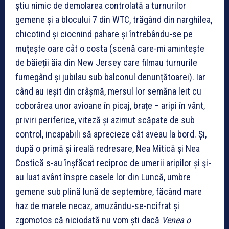
știu nimic de demolarea controlată a turnurilor
gemene și a blocului 7 din WTC, trăgând din narghilea,
chicotind și ciocnind pahare și întrebându-se pe
muțește oare cât o costa (scenă care-mi amintește
de băieții ăia din New Jersey care filmau turnurile
fumegând și jubilau sub balconul denunțătoarei). Iar
când au ieșit din crâșmă, mersul lor semăna leit cu
coborârea unor avioane în picaj, brațe – aripi în vânt,
priviri periferice, viteză și azimut scăpate de sub
control, incapabili să aprecieze cât aveau la bord. Și,
după o primă și ireală redresare, Nea Mitică și Nea
Costică s-au înșfăcat reciproc de umerii aripilor și şi-
au luat avânt înspre casele lor din Luncă, umbre
gemene sub plină lună de septembre, făcând mare
haz de marele necaz, amuzându-se-ncifrat și
zgomotos că niciodată nu vom ști dacă
Venea
o