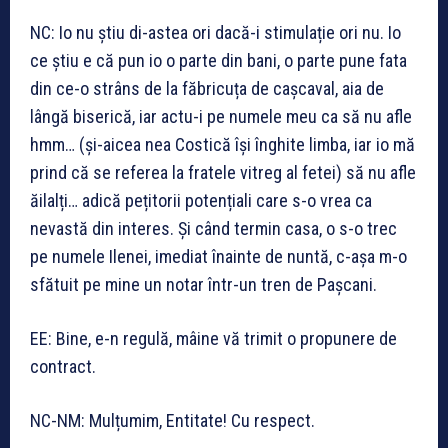
NC: Io nu știu di-astea ori dacă-i stimulație ori nu. Io
ce știu e că pun io o parte din bani, o parte pune fata
din ce-o strâns de la făbricuța de cașcaval, aia de
lângă biserică, iar actu-i pe numele meu ca să nu afle
hmm… (și-aicea nea Costică își înghite limba, iar io mă
prind că se referea la fratele vitreg al fetei) să nu afle
ăilalți… adică pețitorii potențiali care s-o vrea ca
nevastă din interes. Și când termin casa, o s-o trec
pe numele Ilenei, imediat înainte de nuntă, c-așa m-o
sfătuit pe mine un notar într-un tren de Pașcani.
EE: Bine, e-n regulă, mâine vă trimit o propunere de
contract.
NC-NM: Mulțumim, Entitate! Cu respect.