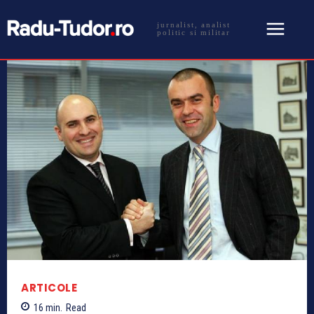
jurnalist, analist
politic si militar
ARTICOLE
16
min.
Read