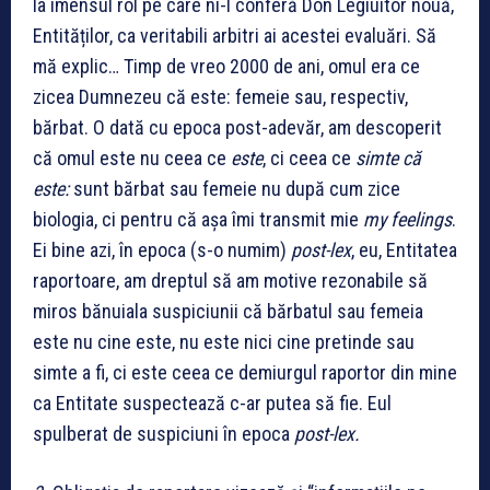
la imensul rol pe care ni-l conferă Don Legiuitor nouă,
Entităților, ca veritabili arbitri ai acestei evaluări. Să
mă explic… Timp de vreo 2000 de ani, omul era ce
zicea Dumnezeu că este: femeie sau, respectiv,
bărbat. O dată cu epoca post-adevăr, am descoperit
că omul este nu ceea ce
este
, ci ceea ce
simte că
este:
sunt bărbat sau femeie nu după cum zice
biologia, ci pentru că așa îmi transmit mie
my feelings
.
Ei bine azi, în epoca (s-o numim)
post-lex
, eu, Entitatea
raportoare, am dreptul să am motive rezonabile să
miros bănuiala suspiciunii că bărbatul sau femeia
este nu cine este, nu este nici cine pretinde sau
simte a fi, ci este ceea ce demiurgul raportor din mine
ca Entitate suspectează c-ar putea să fie. Eul
spulberat de suspiciuni în epoca
post-lex.