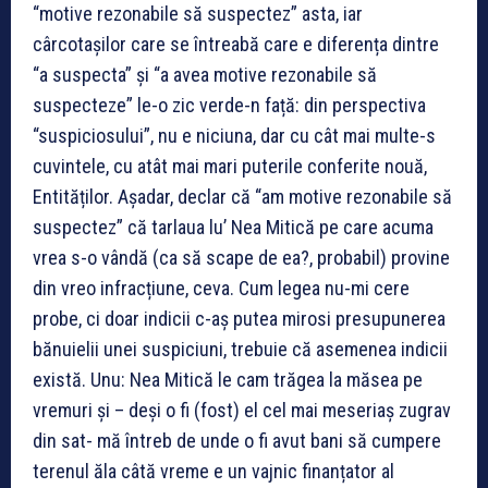
“motive rezonabile să suspectez” asta, iar
cârcotașilor care se întreabă care e diferența dintre
“a suspecta” și “a avea motive rezonabile să
suspecteze” le-o zic verde-n față: din perspectiva
“suspiciosului”, nu e niciuna, dar cu cât mai multe-s
cuvintele, cu atât mai mari puterile conferite nouă,
Entităților. Așadar, declar că “am motive rezonabile să
suspectez” că tarlaua lu’ Nea Mitică pe care acuma
vrea s-o vândă (ca să scape de ea?, probabil) provine
din vreo infracțiune, ceva. Cum legea nu-mi cere
probe, ci doar indicii c-aș putea mirosi presupunerea
bănuielii unei suspiciuni, trebuie că asemenea indicii
există. Unu: Nea Mitică le cam trăgea la măsea pe
vremuri și – deși o fi (fost) el cel mai meseriaș zugrav
din sat- mă întreb de unde o fi avut bani să cumpere
terenul ăla câtă vreme e un vajnic finanțator al