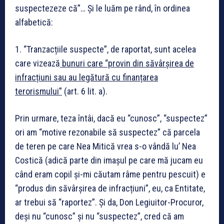
suspectezeze că”… Și le luăm pe rând, în ordinea
alfabetică:
1. “Tranzacțiile suspecte”, de raportat, sunt acelea
care vizează
bunuri care “provin din săvârșirea de
infracțiuni sau au legătură cu finanțarea
terorismului”
(art. 6 lit. a).
Prin urmare, teza întâi, dacă eu “cunosc”, “suspectez”
ori am “motive rezonabile să suspectez” că parcela
de teren pe care Nea Mitică vrea s-o vândă lu’ Nea
Costică (adică parte din imașul pe care mă jucam eu
când eram copil și-mi căutam râme pentru pescuit) e
“produs din săvârșirea de infracțiuni”, eu, ca Entitate,
ar trebui să “raportez”. Și da, Don Legiuitor-Procuror,
deși nu “cunosc” și nu “suspectez”, cred că am