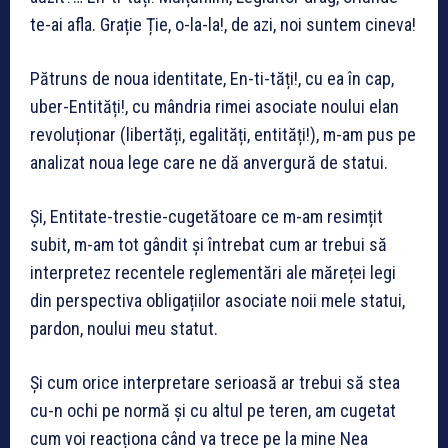
te-ai afla. Grație Ție, o-la-la!, de azi, noi suntem cineva!
Pătruns de noua identitate, En-ti-tăți!, cu ea în cap,
uber-Entități!, cu mândria rimei asociate noului elan
revoluționar (libertăți, egalități, entități!), m-am pus pe
analizat noua lege care ne dă anvergură de statui.
Și, Entitate-trestie-cugetătoare ce m-am resimțit
subit, m-am tot gândit și întrebat cum ar trebui să
interpretez recentele reglementări ale măreței legi
din perspectiva obligațiilor asociate noii mele statui,
pardon, noului meu statut.
Și cum orice interpretare serioasă ar trebui să stea
cu-n ochi pe normă și cu altul pe teren, am cugetat
cum voi reacționa când va trece pe la mine Nea