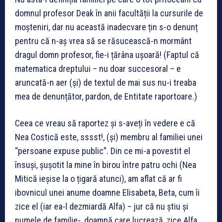
domnul profesor Deak în anii facultății la cursurile de
moșteniri, dar nu această inadecvare țin s-o denunț
pentru că n-aș vrea să se răsucească-n mormânt
dragul domn profesor, fie-i țărâna ușoară! (Faptul că
matematica dreptului – nu doar succesoral – e
aruncată-n aer (și) de textul de mai sus nu-i treaba
mea de denunțător, pardon, de Entitate raportoare.)
Ceea ce vreau să raportez și s-aveți în vedere e că
Nea Costică este, sssst!, (și) membru al familiei unei
“persoane expuse public”. Din ce mi-a povestit el
însuși, șușotit la mine în birou între patru ochi (Nea
Mitică ieșise la o țigară atunci), am aflat că ar fi
ibovnicul unei anume doamne Elisabeta, Beta, cum îi
zice el (iar ea-l dezmiardă Alfa) – jur că nu știu și
numele de familie-, doamnă care lucrează, zice Alfa,