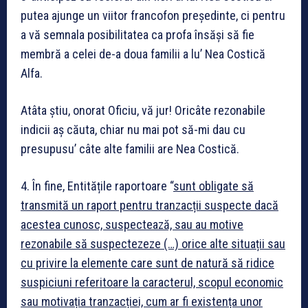
putea ajunge un viitor francofon președinte, ci pentru
a vă semnala posibilitatea ca profa însăși să fie
membră a celei de-a doua familii a lu’ Nea Costică
Alfa.
Atâta știu, onorat Oficiu, vă jur! Oricâte rezonabile
indicii aș căuta, chiar nu mai pot să-mi dau cu
presupusu’ câte alte familii are Nea Costică.
4. În fine, Entitățile raportoare “
sunt obligate să
transmită un raport pentru tranzacții suspecte dacă
acestea cunosc, suspectează, sau au motive
rezonabile să suspectezeze (…) orice alte situații sau
cu privire la elemente care sunt de natură să ridice
suspiciuni referitoare la caracterul, scopul economic
sau motivația tranzacției, cum ar fi existența unor