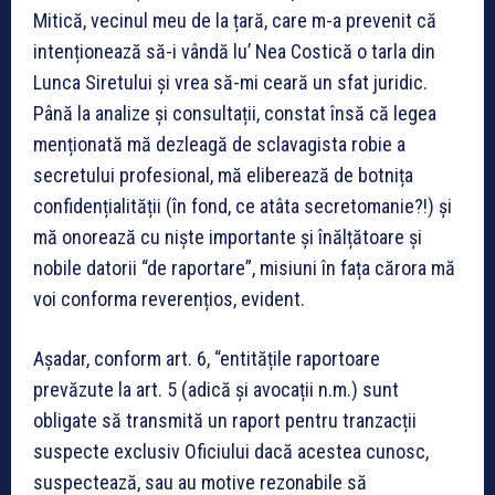
Mitică, vecinul meu de la țară, care m-a prevenit că
intenționează să-i vândă lu’ Nea Costică o tarla din
Lunca Siretului și vrea să-mi ceară un sfat juridic.
Până la analize și consultații, constat însă că legea
menționată mă dezleagă de sclavagista robie a
secretului profesional, mă eliberează de botnița
confidențialității (în fond, ce atâta secretomanie?!) și
mă onorează cu niște importante și înălțătoare și
nobile datorii “de raportare”, misiuni în fața cărora mă
voi conforma reverențios, evident.
Așadar, conform art. 6, “entitățile raportoare
prevăzute la art. 5 (adică și avocații n.m.) sunt
obligate să transmită un raport pentru tranzacții
suspecte exclusiv Oficiului dacă acestea cunosc,
suspectează, sau au motive rezonabile să