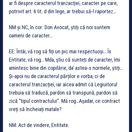
ar fi despre caracterul tranzacției, caracter pe care,
potrivit art. 6 lit. d din lege, ar trebui să-l raportez…
NM și NC, în cor: Don Avocat, știți că noi suntem
oameni de caracter…
EE: Întâi, vă rog să fiți un pic mai respectuoși… Îs
Entitate, vă rog… Mda, știu că sunteți de caracter, îmi
amintesc bine din copilărie, da’ astea-s normele, știți…
Și-apoi nu de caracterul părților e vorba, ci de
caracterul tranzacției, iar aicea admit că Legiuitorul
trebuia să traducă, pardon să transpună, pardon să
zică “tipul contractului”. Mă rog…Așadar, ce contract
vreți să încheiați matale?
NM: Act de vindere, Entitate.