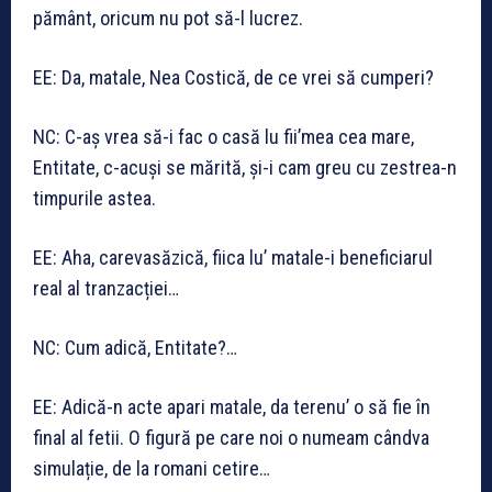
pământ, oricum nu pot să-l lucrez.
EE: Da, matale, Nea Costică, de ce vrei să cumperi?
NC: C-aș vrea să-i fac o casă lu fii’mea cea mare,
Entitate, c-acuși se mărită, și-i cam greu cu zestrea-n
timpurile astea.
EE: Aha, carevasăzică, fiica lu’ matale-i beneficiarul
real al tranzacției…
NC: Cum adică, Entitate?…
EE: Adică-n acte apari matale, da terenu’ o să fie în
final al fetii. O figură pe care noi o numeam cândva
simulație, de la romani cetire…