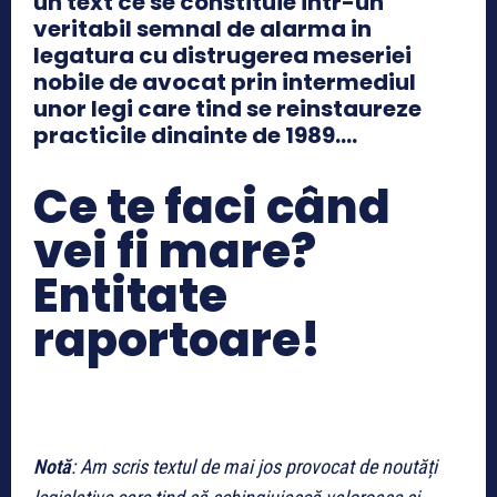
un text ce se constituie intr-un
veritabil semnal de alarma in
legatura cu distrugerea meseriei
nobile de avocat prin intermediul
unor legi care tind se reinstaureze
practicile dinainte de 1989….
Ce te faci când
vei fi mare?
Entitate
raportoare!
Notă
: Am scris textul de mai jos
provocat de nout
ăți