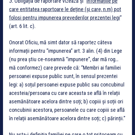
3.
Obligația de raportare vizează și “
informațiile pe
care entitatea raportoare le deține (și care, n.m) pot
folosi pentru impunerea prevederilor prezentei legi
”
(art. 6 lit. c).
Onorat Oficiu, mă simt dator să raportez câteva
informații pentru “impunerea” art. 3 alin. (4) din Lege
(nu prea știu ce-nseamnă “impunere”, dar mă rog…
mă conformez) care prevede că: “Membri ai familiei
persoanei expuse public sunt, în sensul prezentei
legi: a) soțul persoanei expuse public sau concubinul
acesteia/persoana cu care aceasta se află în relații
asemănătoare acelora dintre soți; b) copiii și soții ori
concubinii acestora, persoanele cu care copiii se află
în relații asemănătoare acelora dintre soți; c) părinții.”
Nu asta-i definiția familiei pe care o tot pritoceam cu