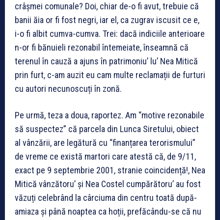
crâșmei comunale? Doi, chiar de-o fi avut, trebuie că
banii ăia or fi fost negri, iar el, ca zugrav iscusit ce e,
i-o fi albit cumva-cumva. Trei: dacă indiciile anterioare
n-or fi bănuieli rezonabil întemeiate, înseamnă că
terenul în cauză a ajuns în patrimoniu’ lu’ Nea Mitică
prin furt, c-am auzit eu cam multe reclamații de furturi
cu autori necunoscuți în zonă.
Pe urmă, teza a doua, raportez. Am “motive rezonabile
să suspectez” că parcela din Lunca Siretului, obiect
al vânzării, are legătură cu “finanțarea terorismului”
de vreme ce există martori care atestă că, de 9/11,
exact pe 9 septembrie 2001, stranie coincidență!, Nea
Mitică vânzătoru’ și Nea Costel cumpărătoru’ au fost
văzuți celebrând la cârciuma din centru toată după-
amiaza și până noaptea ca hoții, prefăcându-se că nu