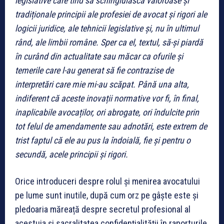
legislative care tind să
schingiuiasc
ă valoroase și
tradiționale principii ale profesiei de avocat și rigori ale
logicii juridice, ale tehnicii legislative și, nu în ultimul
rând, ale limbii române. Sper ca el, textul, să-și piardă
în curând din actualitate sau măcar ca ofurile și
temerile care l-au generat să fie contrazise de
interpretări care mie mi-au scăpat. Până una alta,
indiferent că aceste inovații normative vor fi, în final,
inaplicabile avocaților, ori abrogate, ori îndulcite prin
tot felul de amendamente sau adnotări, este extrem de
trist faptul că ele au pus la îndoială, fie și pentru o
secundă, acele principii și rigori.
Orice introduceri despre rolul și menirea avocatului
pe lume sunt inutile, după cum orz pe gâște este și
pledoaria măreață despre secretul profesional al
acestuia și sacralitatea confidențialității în raporturile