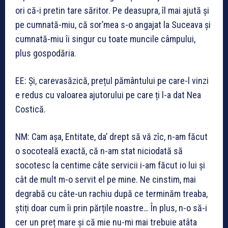
ori că-i pretin tare săritor. Pe deasupra, îl mai ajută și
pe cumnată-miu, că sor’mea s-o angajat la Suceava și
cumnată-miu îi singur cu toate muncile câmpului,
plus gospodăria.
EE: Și, carevasăzică, prețul pământului pe care-l vinzi
e redus cu valoarea ajutorului pe care ți l-a dat Nea
Costică.
NM: Cam așa, Entitate, da’ drept să vă zîc, n-am făcut
o socoteală exactă, că n-am stat niciodată să
socotesc la centime câte servicii i-am făcut io lui și
cât de mult m-o servit el pe mine. Ne cinstim, mai
degrabă cu câte-un rachiu după ce terminăm treaba,
știți doar cum îi prin părțile noastre… În plus, n-o să-i
cer un preț mare și că mie nu-mi mai trebuie atâta