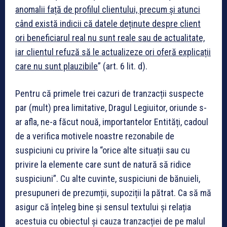
anomalii față de profilul clientului, precum și atunci
când există indicii că datele deținute despre client
ori beneficiarul real nu sunt reale sau de actualitate,
iar clientul refuză să le actualizeze ori oferă explicații
care nu sunt plauzibile
” (art. 6 lit. d).
Pentru că primele trei cazuri de tranzacții suspecte
par (mult) prea limitative, Dragul Legiuitor, oriunde s-
ar afla, ne-a făcut nouă, importantelor Entități, cadoul
de a verifica motivele noastre rezonabile de
suspiciuni cu privire la “orice alte situații sau cu
privire la elemente care sunt de natură să ridice
suspiciuni”. Cu alte cuvinte, suspiciuni de bănuieli,
presupuneri de prezumții, supoziții la pătrat. Ca să mă
asigur că înțeleg bine și sensul textului și relația
acestuia cu obiectul și cauza tranzacției de pe malul