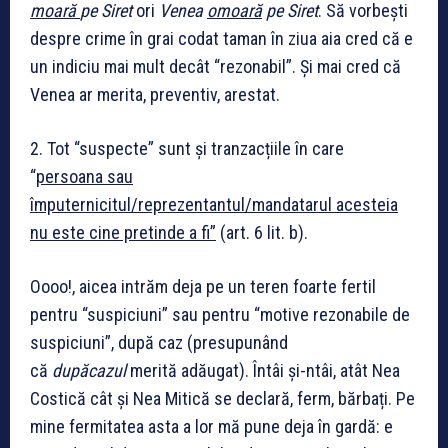
moară
pe Siret
ori
Venea
omoară
pe Siret
. Să vorbești
despre crime în grai codat taman în ziua aia cred că e
un indiciu mai mult decât “rezonabil”. Și mai cred că
Venea ar merita, preventiv, arestat.
2. Tot “suspecte” sunt și tranzacțiile în care
“
persoana sau
împuternicitul/reprezentantul/mandatarul acesteia
nu este cine pretinde a fi”
(art. 6 lit. b).
Oooo!, aicea intrăm deja pe un teren foarte fertil
pentru “suspiciuni” sau pentru “motive rezonabile de
suspiciuni”, după caz (presupunând
că
dupăcazul
merită adăugat). Întâi și-ntâi, atât Nea
Costică cât și Nea Mitică se declară, ferm, bărbați. Pe
mine fermitatea asta a lor mă pune deja în gardă: e