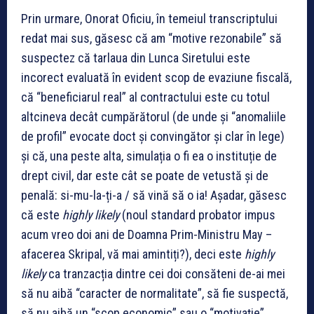
Prin urmare, Onorat Oficiu, în temeiul transcriptului
redat mai sus, găsesc că am “motive rezonabile” să
suspectez că tarlaua din Lunca Siretului este
incorect evaluată în evident scop de evaziune fiscală,
că “beneficiarul real” al contractului este cu totul
altcineva decât cumpărătorul (de unde și “anomaliile
de profil” evocate doct și convingător și clar în lege)
și că, una peste alta, simulația o fi ea o instituție de
drept civil, dar este cât se poate de vetustă și de
penală: si-mu-la-ți-a / să vină să o ia! Așadar, găsesc
că este
highly likely
(noul standard probator impus
acum vreo doi ani de Doamna Prim-Ministru May –
afacerea Skripal, vă mai amintiți?), deci este
highly
likely
ca tranzacția dintre cei doi consăteni de-ai mei
să nu aibă “caracter de normalitate”, să fie suspectă,
să nu aibă un “scop economic” sau o “motivație”