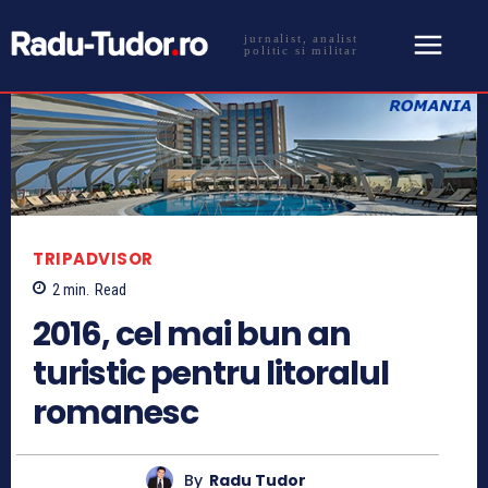
jurnalist, analist
politic si militar
TRIPADVISOR
2
min.
Read
2016, cel mai bun an
turistic pentru litoralul
romanesc
By
Radu Tudor