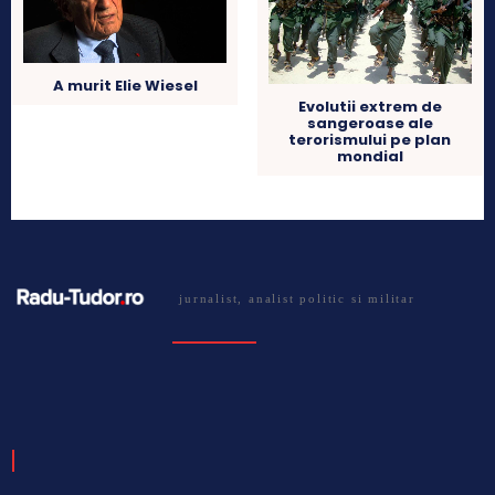
A murit Elie Wiesel
Evolutii extrem de
sangeroase ale
terorismului pe plan
mondial
jurnalist, analist politic si militar