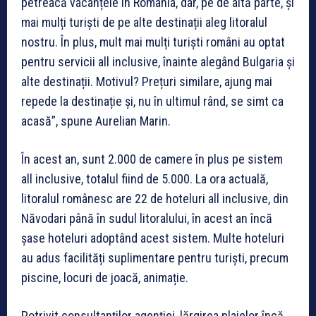
petreacă vacanțele în România, dar, pe de altă parte, și
mai mulți turiști de pe alte destinații aleg litoralul
nostru. În plus, mult mai mulți turiști români au optat
pentru servicii all inclusive, înainte alegând Bulgaria și
alte destinații. Motivul? Prețuri similare, ajung mai
repede la destinație și, nu în ultimul rând, se simt ca
acasă”, spune Aurelian Marin.
În acest an, sunt 2.000 de camere în plus pe sistem
all inclusive, totalul fiind de 5.000. La ora actuală,
litoralul românesc are 22 de hoteluri all inclusive, din
Năvodari până în sudul litoralului, în acest an încă
șase hoteluri adoptând acest sistem. Multe hoteluri
au adus facilități suplimentare pentru turiști, precum
piscine, locuri de joacă, animație.
Potrivit consultanților agenției, lărgirea plajelor încă