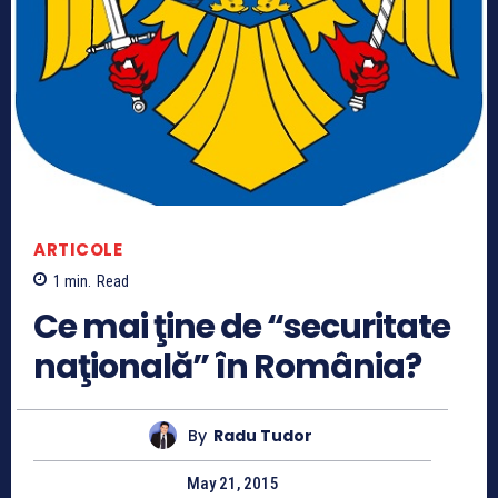
ARTICOLE
1
min.
Read
Ce mai ţine de “securitate
naţională” în România?
By
Radu Tudor
May 21, 2015