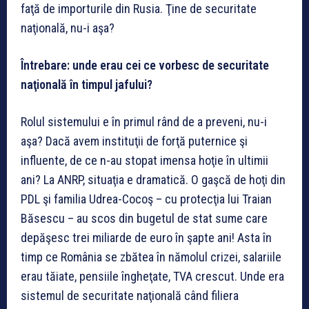
faţă de importurile din Rusia. Ţine de securitate
naţională, nu-i aşa?
Întrebare: unde erau cei ce vorbesc de securitate
naţională în timpul jafului?
Rolul sistemului e în primul rând de a preveni, nu-i
aşa? Dacă avem instituţii de forţă puternice şi
influente, de ce n-au stopat imensa hoţie în ultimii
ani? La ANRP, situaţia e dramatică. O gaşcă de hoţi din
PDL şi familia Udrea-Cocoş – cu protecţia lui Traian
Băsescu – au scos din bugetul de stat sume care
depăşesc trei miliarde de euro în şapte ani! Asta în
timp ce România se zbătea în nămolul crizei, salariile
erau tăiate, pensiile îngheţate, TVA crescut. Unde era
sistemul de securitate naţională când filiera