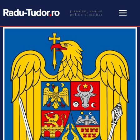
jurnalist, analist
politic si militar