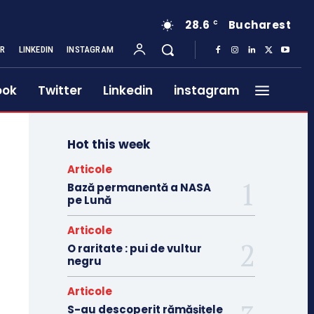
28.6
Bucharest
C
ER
LINKEDIN
INSTAGRAM
ook
Twitter
Linkedin
instagram
Hot this week
Articole
Bază permanentă a NASA
pe Lună
Articole
O raritate : pui de vultur
negru
Articole
S-au descoperit rămășițele