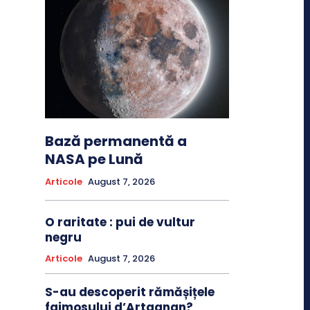
Bază permanentă a
NASA pe Lună
Articole
August 7, 2026
O raritate : pui de vultur
negru
Articole
August 7, 2026
S-au descoperit rămășițele
faimosului d’Artagnan?