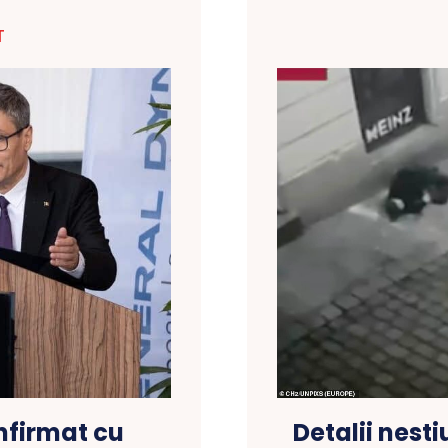
T
Detalii nesti
nfirmat cu