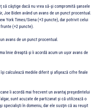
reţ să câştige dacă nu vrea să-şi compromită şansele
măr, Joe Biden având un avans de un punct procentual.
ew York Times/Siena (+3 puncte), dar potrivit celui
frunte (+2 puncte).
e un avans de un punct procentual.
tima linie dreaptă şi îi acordă acum un uşor avans de
îşi calculează mediile diferit şi afişează cifre finale
icane îi acordă mai frecvent un avantaj preşedintelui
algar, sunt acuzate de partizanat şi că utilizează o
i specialişti în domeniu, dar ele susţin că au reuşit