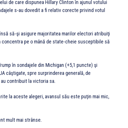
lui de care dispunea Hillary Clinton în ajunul votului
ajele s-au dovedit a fi relativ corecte privind votul
nsă să-şi asigure majoritatea marilor electori atribuiţi
 va concentra pe o mână de state-cheie susceptibile să
Trump în sondajele din Michigan (+5,1 puncte) şi
UA câştigate, spre surprinderea generală, de
au contribuit la victoria sa.
rite la aceste alegeri, avansul său este puţin mai mic,
sunt mult mai strânse.