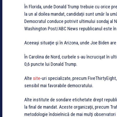
În Florida, unde Donald Trump trebuie cu orice p
la un al doilea mandat, candidaţii sunt umăr la u
Democratul conduce potrivit ultimului sondaj al N
Washington Post/ABC News republicanul este în 
Aceeaşi situaţie şi în Arizona, unde Joe Biden ar
În Carolina de Nord, curbele s-au încrucişat în ul
0,6 puncte lui Donald Trump.
Alte
site
-uri specializate, precum FiveThirtyEight, 
sensibil mai favorabile democratului.
Alte institute de sondare etichetate drept republ
la final de mandat. Aceste organizaţii, precum Traf
metodologie îndoielnică de mai mulţi observatori ş