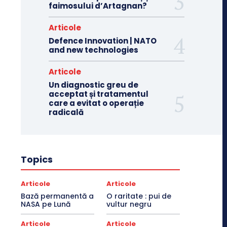
faimosului d’Artagnan?
Articole
Defence Innovation | NATO
and new technologies
Articole
Un diagnostic greu de
acceptat și tratamentul
care a evitat o operație
radicală
Topics
Articole
Articole
Bază permanentă a
O raritate : pui de
NASA pe Lună
vultur negru
Articole
Articole