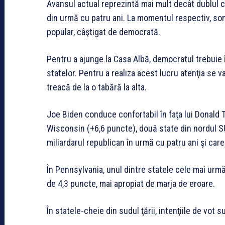
Avansul actual reprezintă mai mult decât dublul ce
din urmă cu patru ani. La momentul respectiv, sond
popular, câştigat de democrată.
Pentru a ajunge la Casa Albă, democratul trebuie î
statelor. Pentru a realiza acest lucru atenţia se
treacă de la o tabără la alta.
Joe Biden conduce confortabil în faţa lui Donald 
Wisconsin (+6,6 puncte), două state din nordul S
miliardarul republican în urmă cu patru ani şi care 
În Pennsylvania, unul dintre statele cele mai urmă
de 4,3 puncte, mai apropiat de marja de eroare.
În statele-cheie din sudul ţării, intenţiile de vot 