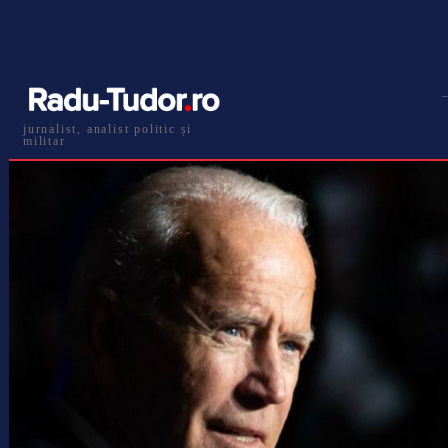
jurnalist, analist politic și
militar