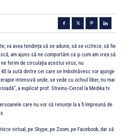
e, va avea tendința să se adune, să se viziteze, să fie
iască, am ajuns să ne comportăm ca și cum am vrea să
ne ferim de circulația acestui virus, nu
 40 la sută dintre cei care se îmbolnăvesc vor ajunge
 terapie intensivă unde, se vede cu ochiul liber, nu mai
ioadă”, a explicat prof. Streinu-Cercel la Medika tv
persoanele care nu vor să renunțe la a fi împreună de
s.
iziteze virtual, pe Skype, pe Zoom, pe Facebook, dar să