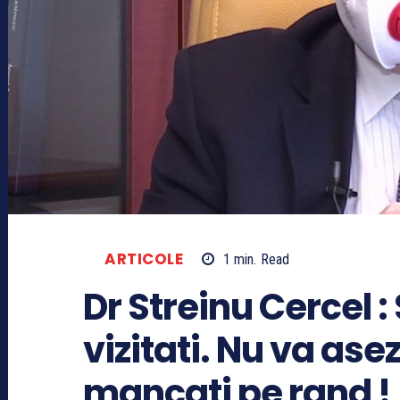
ARTICOLE
1
min.
Read
Dr Streinu Cercel :
vizitati. Nu va asez
mancati pe rand !