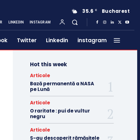
35.6
Bucharest
C
ER
LINKEDIN
INSTAGRAM
ook
Twitter
Linkedin
instagram
Hot this week
Articole
Bază permanentă a NASA
pe Lună
Articole
O raritate : pui de vultur
negru
Articole
S-au descoperit rămășițele