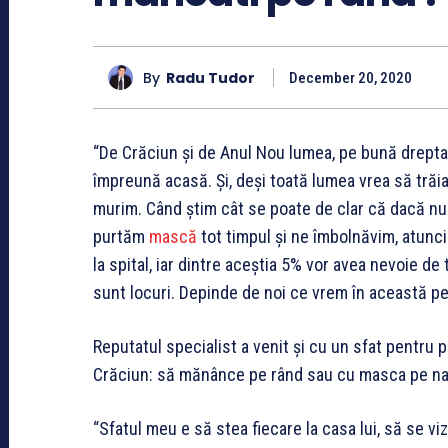
By
Radu Tudor
December 20, 2020
“De Crăciun și de Anul Nou lumea, pe bună dreptat
împreună acasă. Și, deși toată lumea vrea să tră
murim. Când știm cât se poate de clar că dacă nu 
purtăm
mască
tot timpul și ne îmbolnăvim, atunci
la spital, iar dintre aceștia 5% vor avea nevoie de
sunt locuri. Depinde de noi ce vrem în această per
Reputatul specialist a venit și cu un sfat pentru 
Crăciun: să mănânce pe rând sau cu masca pe na
“Sfatul meu e să stea fiecare la casa lui, să se v