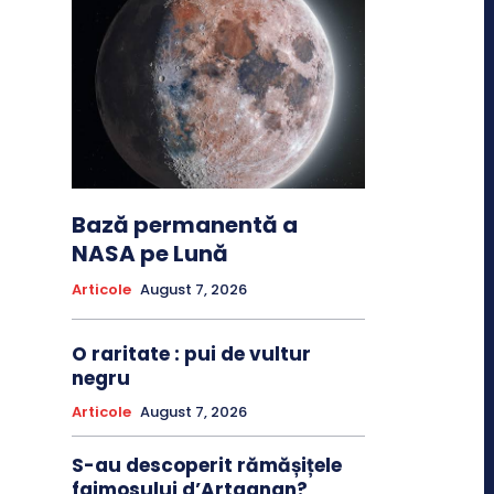
Bază permanentă a
NASA pe Lună
Articole
August 7, 2026
O raritate : pui de vultur
negru
Articole
August 7, 2026
S-au descoperit rămășițele
faimosului d’Artagnan?