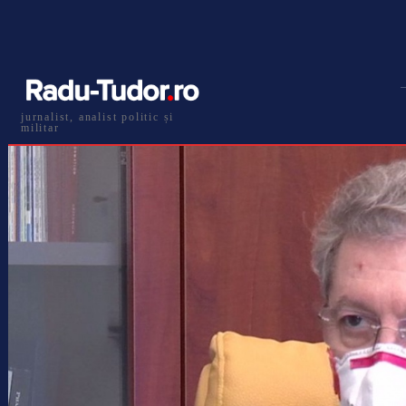
jurnalist, analist politic și
militar