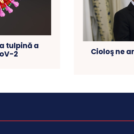
a tulpină a
Cioloş ne a
CoV-2