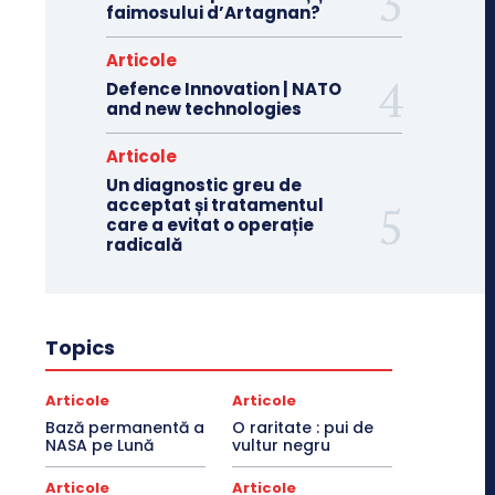
faimosului d’Artagnan?
Articole
Defence Innovation | NATO
and new technologies
Articole
Un diagnostic greu de
acceptat și tratamentul
care a evitat o operație
radicală
Topics
Articole
Articole
Bază permanentă a
O raritate : pui de
NASA pe Lună
vultur negru
Articole
Articole