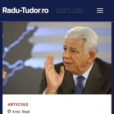
jurnalist, analist
politic si militar
ARTICOLE
4
min.
Read