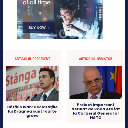
ARTICOLUL PRECEDENT
ARTICOLUL URMĂTOR
Proiect important
Cătălin Ivan: Declaraţiile
derulat de Raed Arafat
lui Dragnea sunt foarte
la Cartierul General al
grave
NATO