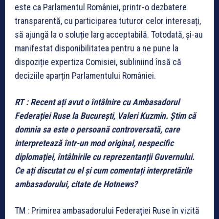
este ca Parlamentul României, printr-o dezbatere
transparentă, cu participarea tuturor celor interesați,
să ajungă la o soluție larg acceptabilă. Totodată, și-au
manifestat disponibilitatea pentru a ne pune la
dispoziție expertiza Comisiei, subliniind însă că
deciziile aparțin Parlamentului României.
RT : Recent ați avut o întâlnire cu Ambasadorul
Federației Ruse la București, Valeri Kuzmin. Știm că
domnia sa este o persoană controversată, care
interpretează într-un mod original, nespecific
diplomației, întâlnirile cu reprezentanții Guvernului.
Ce ați discutat cu el și cum comentați interpretările
ambasadorului, citate de Hotnews?
TM : Primirea ambasadorului Federației Ruse în vizită