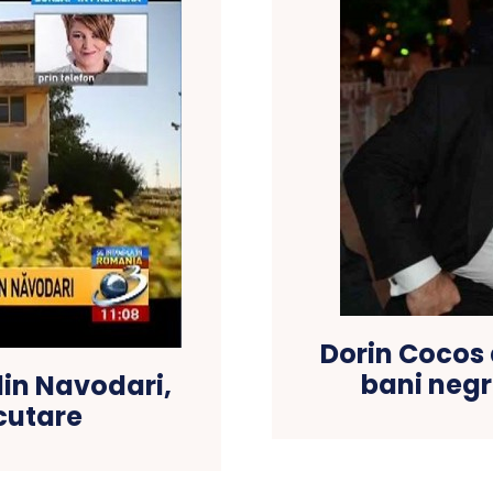
Dorin Cocos 
bani negr
din Navodari,
cutare