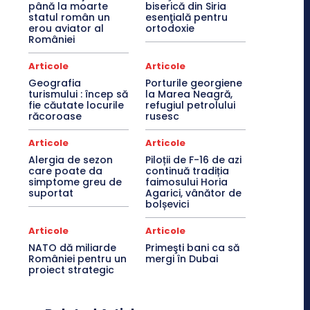
până la moarte
biserică din Siria
statul român un
esenţială pentru
erou aviator al
ortodoxie
României
Articole
Articole
Geografia
Porturile georgiene
turismului : încep să
la Marea Neagră,
fie căutate locurile
refugiul petrolului
răcoroase
rusesc
Articole
Articole
Alergia de sezon
Piloții de F-16 de azi
care poate da
continuă tradiția
simptome greu de
faimosului Horia
suportat
Agarici, vânător de
bolșevici
Articole
Articole
NATO dă miliarde
Primeşti bani ca să
României pentru un
mergi în Dubai
proiect strategic