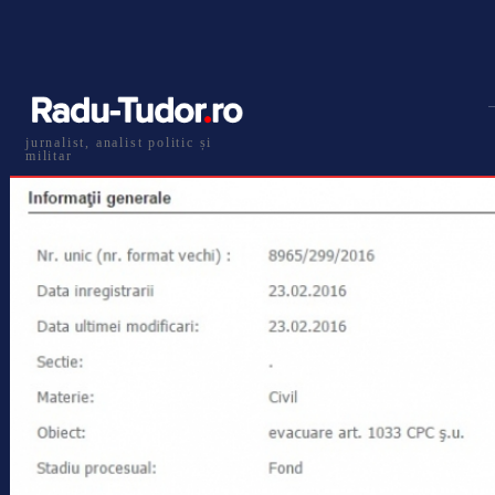
jurnalist, analist politic și
militar