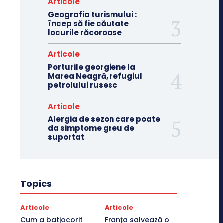
Articole
Geografia turismului :
încep să fie căutate
locurile răcoroase
Articole
Porturile georgiene la
Marea Neagră, refugiul
petrolului rusesc
Articole
Alergia de sezon care poate
da simptome greu de
suportat
Topics
Articole
Articole
Cum a batjocorit
Franţa salvează o