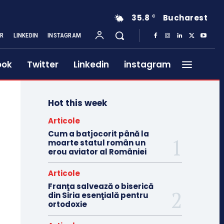
35.8
Bucharest
C
ER
LINKEDIN
INSTAGRAM
ook
Twitter
Linkedin
instagram
Hot this week
Articole
Cum a batjocorit până la
moarte statul român un
erou aviator al României
Articole
Franţa salvează o biserică
din Siria esenţială pentru
ortodoxie