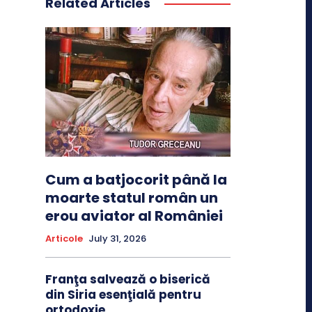
Related Articles
Cum a batjocorit până la
moarte statul român un
erou aviator al României
Articole
July 31, 2026
Franţa salvează o biserică
din Siria esenţială pentru
ortodoxie