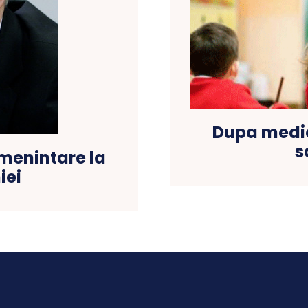
Dupa medici
s
menintare la
iei