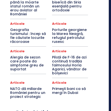
până la moarte
biserică din Siria
statul român un
esenţială pentru
erou aviator al
ortodoxie
României
Articole
Articole
Geografia
Porturile georgiene
turismului : încep să
la Marea Neagră,
fie căutate locurile
refugiul petrolului
răcoroase
rusesc
Articole
Articole
Alergia de sezon
Piloții de F-16 de azi
care poate da
continuă tradiția
simptome greu de
faimosului Horia
suportat
Agarici, vânător de
bolșevici
Articole
Articole
NATO dă miliarde
Primeşti bani ca să
României pentru un
mergi în Dubai
proiect strategic