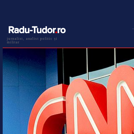
jurnalist, analist politic și
militar