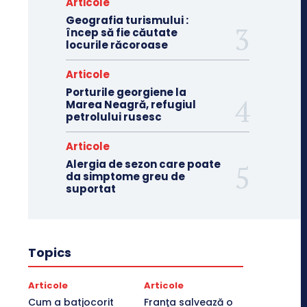
Articole
Geografia turismului :
încep să fie căutate
locurile răcoroase
Articole
Porturile georgiene la
Marea Neagră, refugiul
petrolului rusesc
Articole
Alergia de sezon care poate
da simptome greu de
suportat
Topics
Articole
Articole
Cum a batjocorit
Franţa salvează o