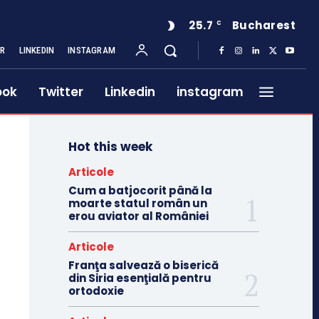
25.7
Bucharest
C
ER
LINKEDIN
INSTAGRAM
ook
Twitter
Linkedin
instagram
Hot this week
Articole
Cum a batjocorit până la
moarte statul român un
erou aviator al României
Articole
Franţa salvează o biserică
din Siria esenţială pentru
ortodoxie