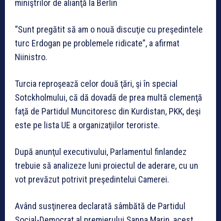
miniştrilor de alianţă la Berlin
“Sunt pregătit să am o nouă discuţie cu preşedintele
turc Erdogan pe problemele ridicate”, a afirmat
Niinistro.
Turcia reproşează celor două ţări, şi în special
Sotckholmului, că dă dovadă de prea multă clemenţă
faţă de Partidul Muncitoresc din Kurdistan, PKK, deşi
este pe lista UE a organizaţiilor teroriste.
După anunţul executivului, Parlamentul finlandez
trebuie să analizeze luni proiectul de aderare, cu un
vot prevăzut potrivit preşedintelui Camerei.
Având susţinerea declarată sâmbătă de Partidul
Social-Democrat al premierului Sanna Marin, acest