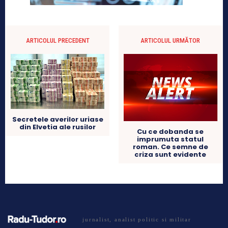
ARTICOLUL PRECEDENT
ARTICOLUL URMĂTOR
Secretele averilor uriase
din Elvetia ale rusilor
Cu ce dobanda se
imprumuta statul
roman. Ce semne de
criza sunt evidente
jurnalist, analist politic si militar