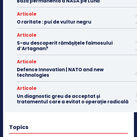
Bază permanentă a NASA pe Lună
Articole
O raritate : pui de vultur negru
Articole
S-au descoperit rămășițele faimosului
d’Artagnan?
Articole
Defence Innovation | NATO and new
technologies
Articole
Un diagnostic greu de acceptat și
tratamentul care a evitat o operație radicală
Topics