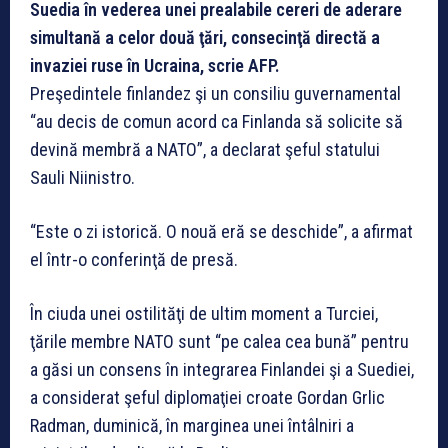
Suedia în vederea unei prealabile cereri de aderare
simultană a celor două ţări, consecinţă directă a
invaziei ruse în Ucraina, scrie AFP.
Preşedintele finlandez şi un consiliu guvernamental
“au decis de comun acord ca Finlanda să solicite să
devină membră a NATO”, a declarat şeful statului
Sauli Niinistro.
“Este o zi istorică. O nouă eră se deschide”, a afirmat
el într-o conferinţă de presă.
În ciuda unei ostilităţi de ultim moment a Turciei,
ţările membre NATO sunt “pe calea cea bună” pentru
a găsi un consens în integrarea Finlandei şi a Suediei,
a considerat şeful diplomaţiei croate Gordan Grlic
Radman, duminică, în marginea unei întâlniri a