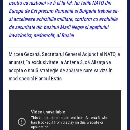
pentru ca razboiul va fi el la fel. Iar tarile NATO din
Europa de Est precum Romania si Bulgaria trebuie sa-
si accelereze achizitiile militare, conform cu evolutiile
de securitate din bazinul Marii Negre si apetitului
invazionist, nedomolit, al Rusiei
Mircea Geoană, Secretarul General Adjunct al NATO, a
anunţat, în exclusivitate la Antena 3, că Alianţa va
adopta o nouă strategie de apărare care va viza în
mod special Flancul Estic.