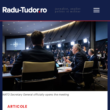
jurnalist, analist
politic si militar
NATO Secretary General officially opens the meeting
ARTICOLE