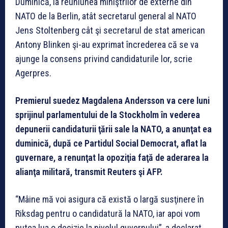
Duminică, la reuniunea miniştrilor de externe din
NATO de la Berlin, atât secretarul general al NATO
Jens Stoltenberg cât şi secretarul de stat american
Antony Blinken şi-au exprimat încrederea că se va
ajunge la consens privind candidaturile lor, scrie
Agerpres.
Premierul suedez Magdalena Andersson va cere luni
sprijinul parlamentului de la Stockholm în vederea
depunerii candidaturii ţării sale la NATO, a anunţat ea
duminică, după ce Partidul Social Democrat, aflat la
guvernare, a renunţat la opoziţia faţă de aderarea la
alianţa militară, transmit Reuters şi AFP.
“Mâine mă voi asigura că există o largă susţinere în
Riksdag pentru o candidatură la NATO, iar apoi vom
putea lua o decizie la nivelul guvernului”, a declarat