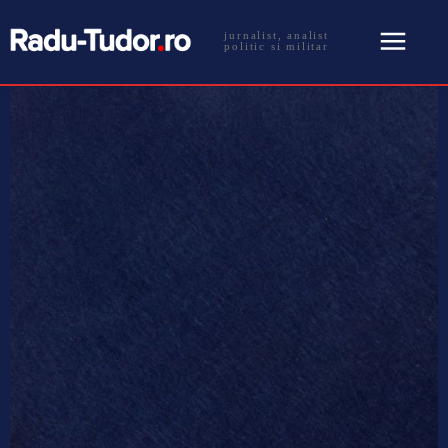
jurnalist, analist
politic si militar